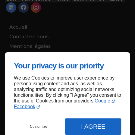
Accueil
Contactez-nous
Mentions légales
Plan du site
Your privacy is our priority
We use Cookies to improve user experience by
Haut de page
personalising content and ads, as well as
analyzing traffic and optimizing social networks
functionalities. By clicking "I Agree" you consent to
the use of Cookies from our providers
Google
Facebook
.
I AGREE
Customize